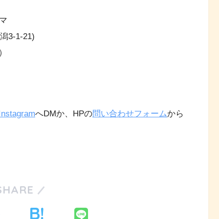
マ
-1-21)
）
stagram
へDMか、HPの
問い合わせフォーム
から
SHARE