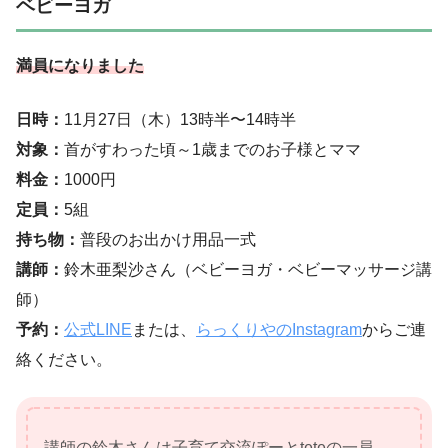
ベビーヨガ
満員になりました
日時：
11月27日（木）13時半〜14時半
対象：
首がすわった頃～1歳までのお子様とママ
料金：
1000円
定員：
5組
持ち物：
普段のお出かけ用品一式
講師：
鈴木亜梨沙さん（ベビーヨガ・ベビーマッサージ講
師）
予約：
公式LINE
または、
らっくりやのInstagram
からご連
絡ください。
講師の鈴木さんは子育て交流ぽーとteteの一員