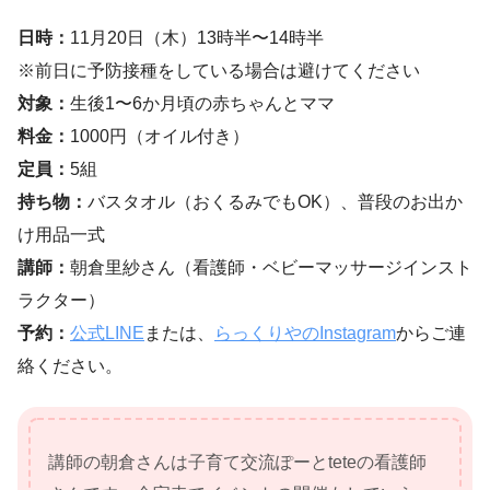
日時：
11月20日（木）13時半〜14時半
※前日に予防接種をしている場合は避けてください
対象：
生後1〜6か月頃の赤ちゃんとママ
料金：
1000円（オイル付き）
定員：
5組
持ち物：
バスタオル（おくるみでもOK）、普段のお出か
け用品一式
講師：
朝倉里紗さん（看護師・ベビーマッサージインスト
ラクター）
予約：
公式LINE
または、
らっくりやのInstagram
からご連
絡ください。
講師の朝倉さんは子育て交流ぽーとteteの看護師