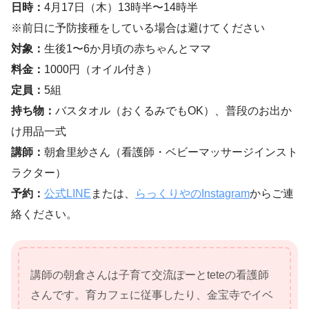
日時：
4月17日（木）13時半〜14時半
※前日に予防接種をしている場合は避けてください
対象：
生後1〜6か月頃の赤ちゃんとママ
料金：
1000円（オイル付き）
定員：
5組
持ち物：
バスタオル（おくるみでもOK）、普段のお出か
け用品一式
講師：
朝倉里紗さん（看護師・ベビーマッサージインスト
ラクター）
予約：
公式LINE
または、
らっくりやのInstagram
からご連
絡ください。
講師の朝倉さんは子育て交流ぽーとteteの看護師
さんです。育カフェに従事したり、金宝寺でイベ