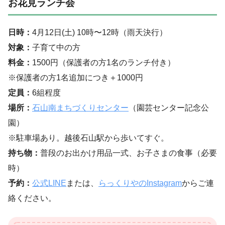
お花見ランチ会
日時：
4月12日(土) 10時〜12時（雨天決行）
対象：
子育て中の方
料金：
1500円（保護者の方1名のランチ付き）
※保護者の方1名追加につき＋1000円
定員：
6組程度
場所：
石山南まちづくりセンター
（園芸センター記念公
園）
※駐車場あり。越後石山駅から歩いてすぐ。
持ち物：
普段のお出かけ用品一式、お子さまの食事（必要
時）
予約：
公式LINE
または、
らっくりやのInstagram
からご連
絡ください。